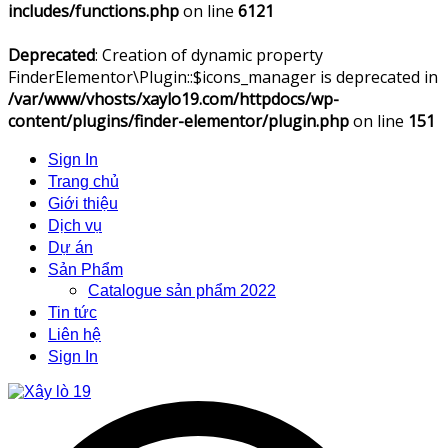
includes/functions.php
on line
6121
Deprecated
: Creation of dynamic property
FinderElementor\Plugin::$icons_manager is deprecated in
/var/www/vhosts/xaylo19.com/httpdocs/wp-
content/plugins/finder-elementor/plugin.php
on line
151
Sign In
Trang chủ
Giới thiệu
Dịch vụ
Dự án
Sản Phẩm
Catalogue sản phẩm 2022
Tin tức
Liên hệ
Sign In