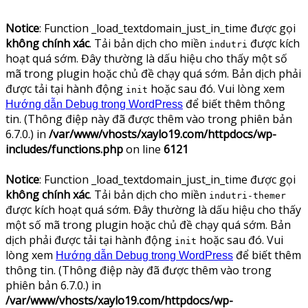
Notice
: Function _load_textdomain_just_in_time được gọi
không chính xác
. Tải bản dịch cho miền
được kích
indutri
hoạt quá sớm. Đây thường là dấu hiệu cho thấy một số
mã trong plugin hoặc chủ đề chạy quá sớm. Bản dịch phải
được tải tại hành động
hoặc sau đó. Vui lòng xem
init
để biết thêm thông
Hướng dẫn Debug trong WordPress
tin. (Thông điệp này đã được thêm vào trong phiên bản
6.7.0.) in
/var/www/vhosts/xaylo19.com/httpdocs/wp-
includes/functions.php
on line
6121
Notice
: Function _load_textdomain_just_in_time được gọi
không chính xác
. Tải bản dịch cho miền
indutri-themer
được kích hoạt quá sớm. Đây thường là dấu hiệu cho thấy
một số mã trong plugin hoặc chủ đề chạy quá sớm. Bản
dịch phải được tải tại hành động
hoặc sau đó. Vui
init
lòng xem
để biết thêm
Hướng dẫn Debug trong WordPress
thông tin. (Thông điệp này đã được thêm vào trong
phiên bản 6.7.0.) in
/var/www/vhosts/xaylo19.com/httpdocs/wp-