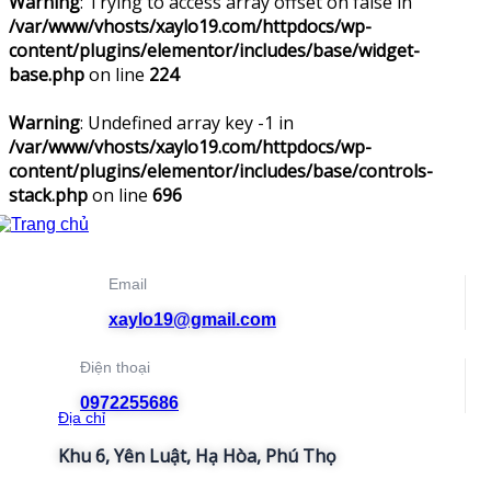
Warning
: Trying to access array offset on false in
/var/www/vhosts/xaylo19.com/httpdocs/wp-
content/plugins/elementor/includes/base/widget-
base.php
on line
224
Warning
: Undefined array key -1 in
/var/www/vhosts/xaylo19.com/httpdocs/wp-
content/plugins/elementor/includes/base/controls-
stack.php
on line
696
Email
xaylo19@gmail.com
Điện thoại
0972255686
Địa chỉ
Khu 6, Yên Luật, Hạ Hòa, Phú Thọ