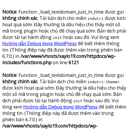
Notice
: Function _load_textdomain_just_in_time được gọi
không chính xác
. Tải bản dịch cho miền
được kích
indutri
hoạt quá sớm. Đây thường là dấu hiệu cho thấy một số
mã trong plugin hoặc chủ đề chạy quá sớm. Bản dịch phải
được tải tại hành động
hoặc sau đó. Vui lòng xem
init
để biết thêm thông
Hướng dẫn Debug trong WordPress
tin. (Thông điệp này đã được thêm vào trong phiên bản
6.7.0.) in
/var/www/vhosts/xaylo19.com/httpdocs/wp-
includes/functions.php
on line
6121
Notice
: Function _load_textdomain_just_in_time được gọi
không chính xác
. Tải bản dịch cho miền
indutri-themer
được kích hoạt quá sớm. Đây thường là dấu hiệu cho thấy
một số mã trong plugin hoặc chủ đề chạy quá sớm. Bản
dịch phải được tải tại hành động
hoặc sau đó. Vui
init
lòng xem
để biết thêm
Hướng dẫn Debug trong WordPress
thông tin. (Thông điệp này đã được thêm vào trong
phiên bản 6.7.0.) in
/var/www/vhosts/xaylo19.com/httpdocs/wp-