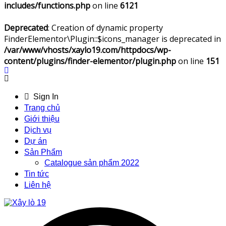
includes/functions.php
on line
6121
Deprecated
: Creation of dynamic property
FinderElementor\Plugin::$icons_manager is deprecated in
/var/www/vhosts/xaylo19.com/httpdocs/wp-
content/plugins/finder-elementor/plugin.php
on line
151
Sign In
Trang chủ
Giới thiệu
Dịch vụ
Dự án
Sản Phẩm
Catalogue sản phẩm 2022
Tin tức
Liên hệ